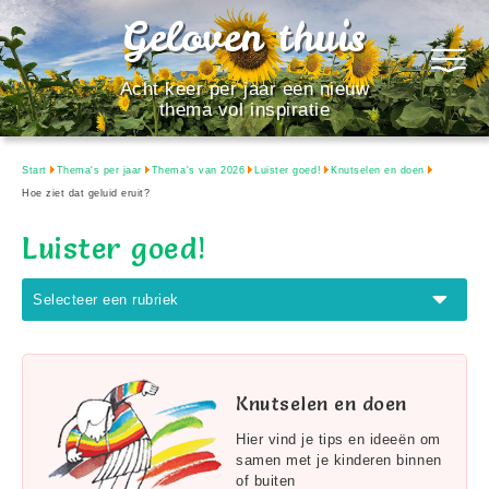
Geloven thuis
Acht keer per jaar een nieuw
thema vol inspiratie
Start
Thema's per jaar
Thema's van 2026
Luister goed!
Knutselen en doen
Hoe ziet dat geluid eruit?
Luister goed!
Selecteer een rubriek
Knutselen en doen
Hier vind je tips en ideeën om
samen met je kinderen binnen
of buiten