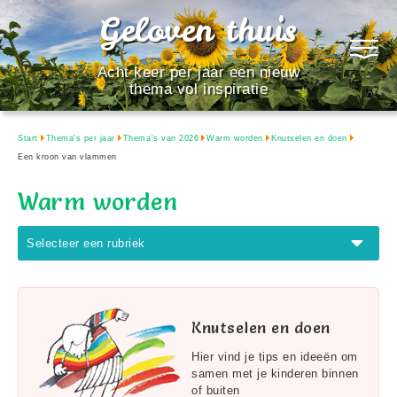
Geloven thuis
Acht keer per jaar een nieuw
thema vol inspiratie
Start
Thema's per jaar
Thema's van 2026
Warm worden
Knutselen en doen
Een kroon van vlammen
Warm worden
Selecteer een rubriek
Knutselen en doen
Hier vind je tips en ideeën om
samen met je kinderen binnen
of buiten