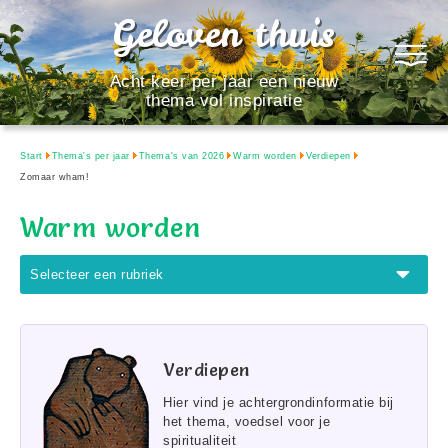
Geloven thuis
Acht keer per jaar een nieuw
thema vol inspiratie
Start
Thema's per jaar
Thema's van 2026
Warm worden
Verdiepen
Zomaar wham!
Warm worden
Selecteer een rubriek
Verdiepen
Hier vind je achtergrondinformatie bij
het thema, voedsel voor je
spiritualiteit