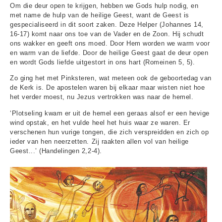
Om die deur open te krijgen, hebben we Gods hulp nodig, en
met name de hulp van de heilige Geest, want de Geest is
gespecialiseerd in dit soort zaken. Deze Helper (Johannes 14,
16-17) komt naar ons toe van de Vader en de Zoon. Hij schudt
ons wakker en geeft ons moed. Door Hem worden we warm voor
en warm van de liefde. Door de heilige Geest gaat de deur open
en wordt Gods liefde uitgestort in ons hart (Romeinen 5, 5).
Zo ging het met Pinksteren, wat meteen ook de geboortedag van
de Kerk is. De apostelen waren bij elkaar maar wisten niet hoe
het verder moest, nu Jezus vertrokken was naar de hemel.
‘Plotseling kwam er uit de hemel een geraas alsof er een hevige
wind opstak, en het vulde heel het huis waar ze waren. Er
verschenen hun vurige tongen, die zich verspreidden en zich op
ieder van hen neerzetten. Zij raakten allen vol van heilige
Geest...’ (Handelingen 2,2-4).